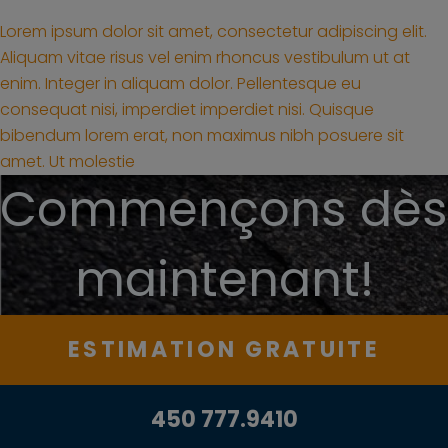
Lorem ipsum dolor sit amet, consectetur adipiscing elit.
Aliquam vitae risus vel enim rhoncus vestibulum ut at
enim. Integer in aliquam dolor. Pellentesque eu
consequat nisi, imperdiet imperdiet nisi. Quisque
bibendum lorem erat, non maximus nibh posuere sit
amet. Ut molestie
Commençons dès
maintenant!
ESTIMATION GRATUITE
450 777.9410