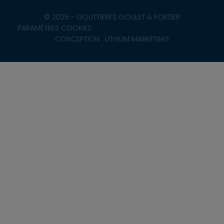
© 2025 - GOUTTIÈRES GOULET & FORTIER
PARAMÈTRES COOKIES
CONCEPTION : LITHIUM MARKETING